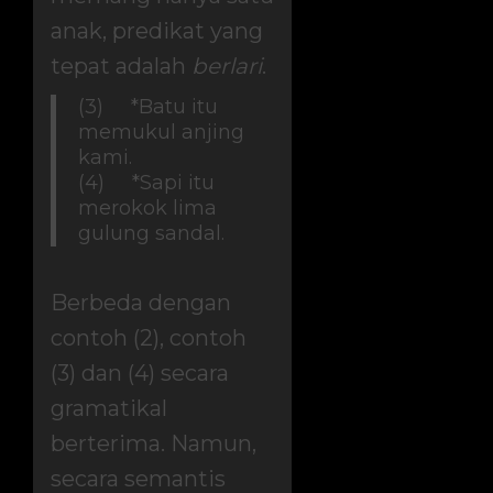
anak, predikat yang
tepat adalah
berlari
.
(3) *Batu itu
memukul anjing
kami.
(4) *Sapi itu
merokok lima
gulung sandal.
Berbeda dengan
contoh (2), contoh
(3) dan (4) secara
gramatikal
berterima. Namun,
secara semantis