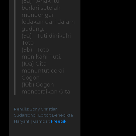
(8a) Anak itu
berlari setelah
mendengar
ledakan dari dalam
gudang.
(9a) Tuti dinikahi
Toto.
(9b) Toto
menikahi Tuti.
(10a) Gita
menuntut cerai
Gogon.
(10b) Gogon
menceraikan Gita.
Penulis: Sony Christian
Sudarsono | Editor: Benedikta
Haryanti | Gambar:
Freepik