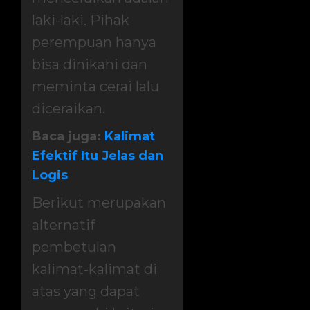
laki-laki. Pihak
perempuan hanya
bisa dinikahi dan
meminta cerai lalu
diceraikan.
Baca juga:
Kalimat
Efektif Itu Jelas dan
Logis
Berikut merupakan
alternatif
pembetulan
kalimat-kalimat di
atas yang dapat