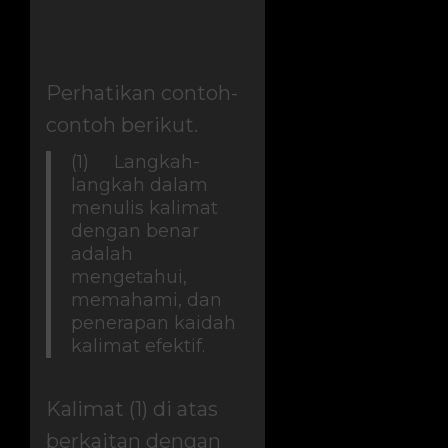
Perhatikan contoh-
contoh berikut.
(1) Langkah-
langkah dalam
menulis kalimat
dengan benar
adalah
mengetahui,
memahami, dan
penerapan kaidah
kalimat efektif.
Kalimat (1) di atas
berkaitan dengan