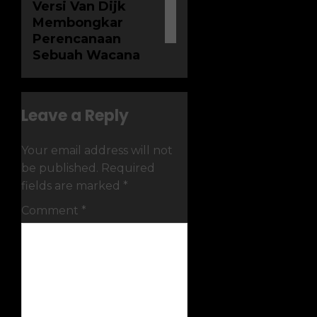
Versi Van Dijk
Membongkar
Perencanaan
Sebuah Wacana
Leave a Reply
Your email address will not
be published.
Required
fields are marked
*
Comment
*