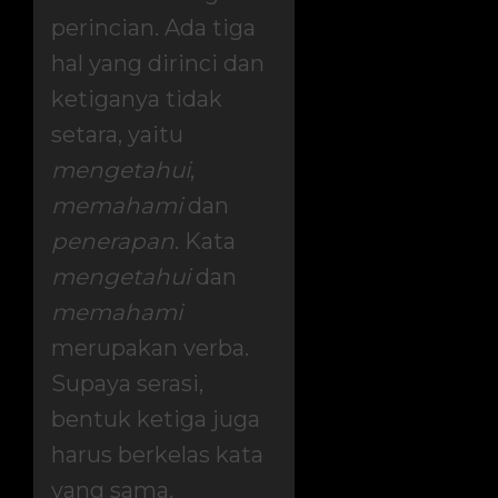
perincian. Ada tiga
hal yang dirinci dan
ketiganya tidak
setara, yaitu
mengetahui
,
memahami
dan
penerapan
. Kata
mengetahui
dan
memahami
merupakan verba.
Supaya serasi,
bentuk ketiga juga
harus berkelas kata
yang sama.