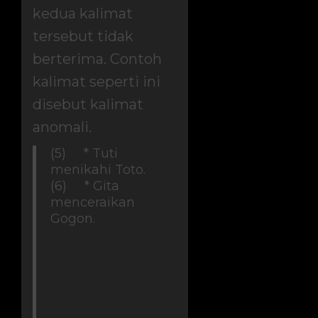
kedua kalimat
tersebut tidak
berterima. Contoh
kalimat seperti ini
disebut kalimat
anomali.
(5) * Tuti
menikahi Toto.
(6) * Gita
menceraikan
Gogon.