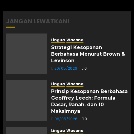
Formula
Dasar,
Ranah,
JANGAN LEWATKAN!
dan 10
Maksimnya
Lingua
Wacana
06/05/2026
Strategi Kesopanan
0
Berbahasa Menurut Brown &
Levinson
20/05/2026
0
Lingua
Wacana
Prinsip Kesopanan Berbahasa
Geoffrey Leech: Formula
Dasar, Ranah, dan 10
Maksimnya
06/05/2026
0
Lingua
Wacana