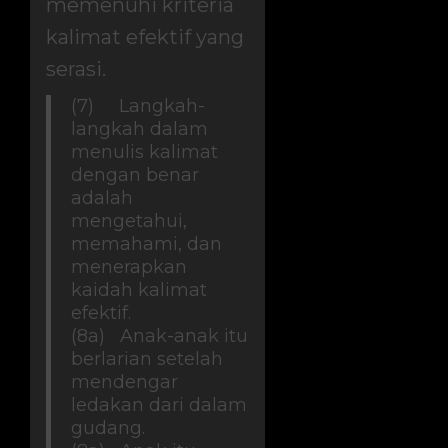
memenuhi kriteria
kalimat efektif yang
serasi.
(7) Langkah-
langkah dalam
menulis kalimat
dengan benar
adalah
mengetahui,
memahami, dan
menerapkan
kaidah kalimat
efektif.
(8a) Anak-anak itu
berlarian setelah
mendengar
ledakan dari dalam
gudang.