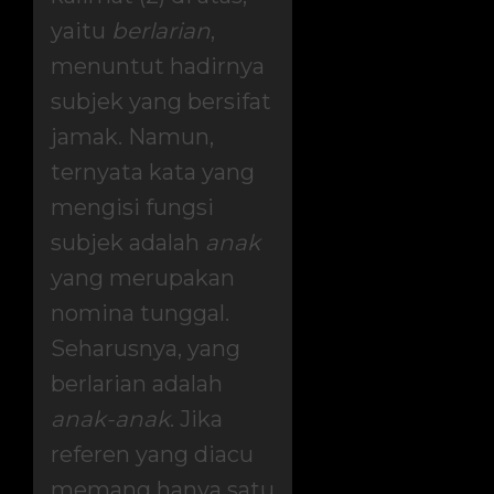
yaitu
berlarian
,
menuntut hadirnya
subjek yang bersifat
jamak. Namun,
ternyata kata yang
mengisi fungsi
subjek adalah
anak
yang merupakan
nomina tunggal.
Seharusnya, yang
berlarian adalah
anak-anak
. Jika
referen yang diacu
memang hanya satu