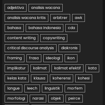
adjektiva
analisis wacana
analisis wacana kritis
arbitrer
awk
bahasa
bahasa Indonesia
cda
content writing
copywriting
critical discourse analysis
diakronis
framing
frasa
ideologi
ikon
implikatur
kalimat
kalimat efektif
kata
kelas kata
klausa
koherensi
kohesi
langue
leech
linguistik
morfem
morfologi
narasi
objek
peirce