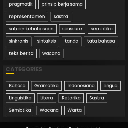
pragmatik
prinsip kerja sama
representamen
sastra
satuan kebahasaan
saussure
semiotika
sinkronis
sintaksis
tanda
tata bahasa
teks berita
wacana
CATEGORIES
Bahasa
Gramatika
Indonesiana
Lingua
Linguistika
Litera
Retorika
Sastra
Semiotika
Wacana
Warta