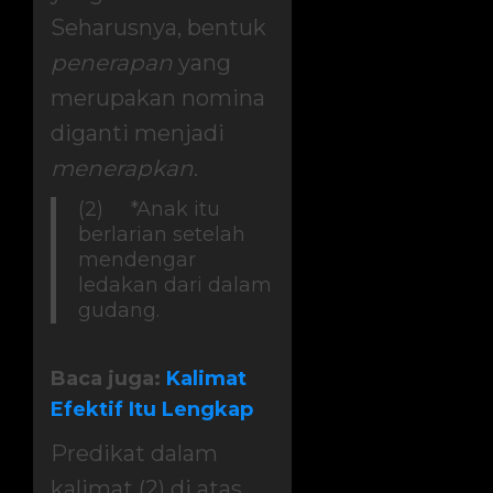
Seharusnya, bentuk
penerapan
yang
merupakan nomina
diganti menjadi
menerapkan
.
(2) *Anak itu
berlarian setelah
mendengar
ledakan dari dalam
gudang.
Baca juga:
Kalimat
Efektif Itu Lengkap
Predikat dalam
kalimat (2) di atas,