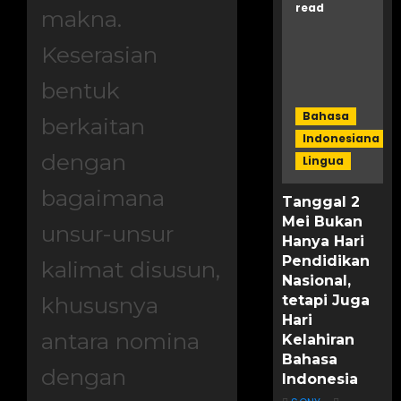
read
makna.
0
Keserasian
bentuk
Bahasa
berkaitan
Indonesiana
dengan
Lingua
bagaimana
Tanggal 2
Mei Bukan
unsur-unsur
Hanya Hari
Pendidikan
kalimat disusun,
Nasional,
tetapi Juga
khususnya
Hari
antara nomina
Kelahiran
Bahasa
dengan
Indonesia