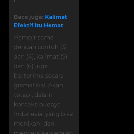
Baca juga:
Kalimat
Efektif Itu Hemat
Hampir sama
dengan contoh (3)
dan (4), kalimat (5)
dan (6) juga
berterima secara
gramatikal. Akan
tetapi, dalam
konteks budaya
Indonesia, yang bisa
menikahi dan
menceraikan adalah