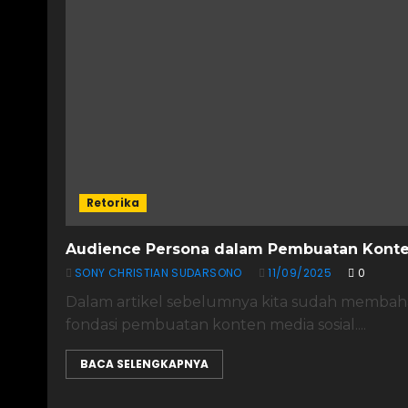
Retorika
Audience Persona dalam Pembuatan Konte
SONY CHRISTIAN SUDARSONO
11/09/2025
0
Dalam artikel sebelumnya kita sudah membahas
fondasi pembuatan konten media sosial....
BACA SELENGKAPNYA