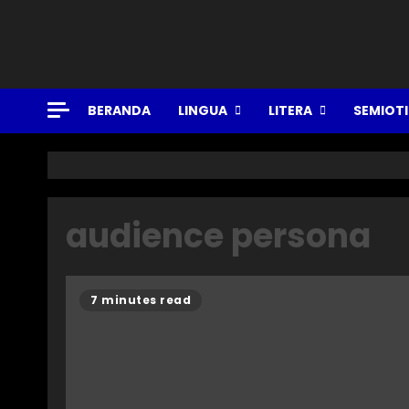
BERANDA
LINGUA
LITERA
SEMIOT
audience persona
7 minutes read