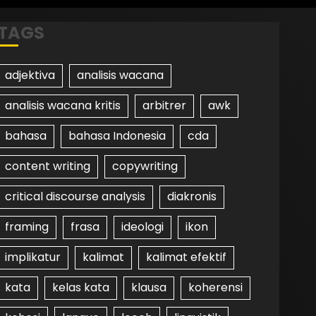
TAGS
adjektiva
analisis wacana
analisis wacana kritis
arbitrer
awk
bahasa
bahasa Indonesia
cda
content writing
copywriting
critical discourse analysis
diakronis
framing
frasa
ideologi
ikon
implikatur
kalimat
kalimat efektif
kata
kelas kata
klausa
koherensi