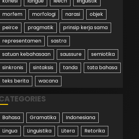
kohesi
langue
leech
linguistik
morfem
morfologi
narasi
objek
peirce
pragmatik
prinsip kerja sama
representamen
sastra
satuan kebahasaan
saussure
semiotika
sinkronis
sintaksis
tanda
tata bahasa
teks berita
wacana
CATEGORIES
Bahasa
Gramatika
Indonesiana
Lingua
Linguistika
Litera
Retorika