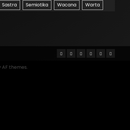
Sastra
Semiotika
Wacana
Warta
 AF themes.