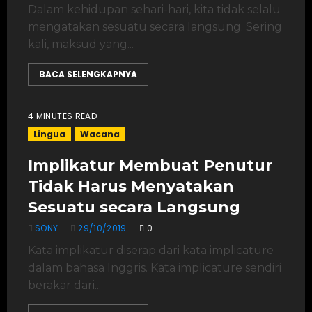
Dalam kehidupan sehari-hari, kita tidak selalu
mengatakan sesuatu secara langsung. Sering
kali, maksud yang...
BACA SELENGKAPNYA
4 MINUTES READ
Lingua
Wacana
Implikatur Membuat Penutur
Tidak Harus Menyatakan
Sesuatu secara Langsung
SONY
29/10/2019
0
Kata implikatur diserap dari kata implicature
dalam bahasa Inggris. Kata implicature sendiri
berakar dari...