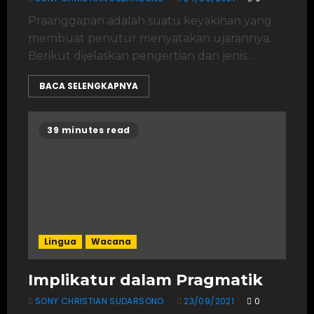
Praanggapan adalah suatu keyakinan yang
membuat penutur menyatakan ujarannya.
Berikut dijelaskan pengertian dan jenis...
BACA SELENGKAPNYA
39 minutes read
Lingua
Wacana
Implikatur dalam Pragmatik
SONY CHRISTIAN SUDARSONO
23/09/2021
0