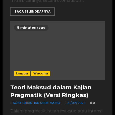
mitra bicaranya, secara otomatis dia...
BACA SELENGKAPNYA
5 minutes read
Lingua
Wacana
Teori Maksud dalam Kajian
Pragmatik
(Versi Ringkas)
SONY CHRISTIAN SUDARSONO
21/02/2023
0
Dalam pragmatik, istilah maksud atau intensi