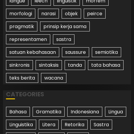
langue
leech
linguistik
morfem
morfologi
narasi
objek
peirce
pragmatik
prinsip kerja sama
representamen
sastra
satuan kebahasaan
saussure
semiotika
sinkronis
sintaksis
tanda
tata bahasa
teks berita
wacana
CATEGORIES
Bahasa
Gramatika
Indonesiana
Lingua
Linguistika
Litera
Retorika
Sastra