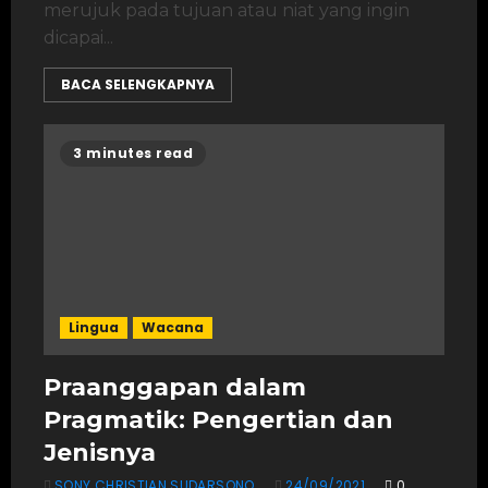
merujuk pada tujuan atau niat yang ingin
dicapai...
BACA SELENGKAPNYA
3 minutes read
Lingua
Wacana
Praanggapan dalam
Pragmatik: Pengertian dan
Jenisnya
SONY CHRISTIAN SUDARSONO
24/09/2021
0