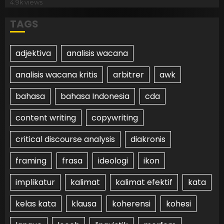
4.9k views
TAGS
adjektiva
analisis wacana
analisis wacana kritis
arbitrer
awk
bahasa
bahasa Indonesia
cda
content writing
copywriting
critical discourse analysis
diakronis
framing
frasa
ideologi
ikon
implikatur
kalimat
kalimat efektif
kata
kelas kata
klausa
koherensi
kohesi