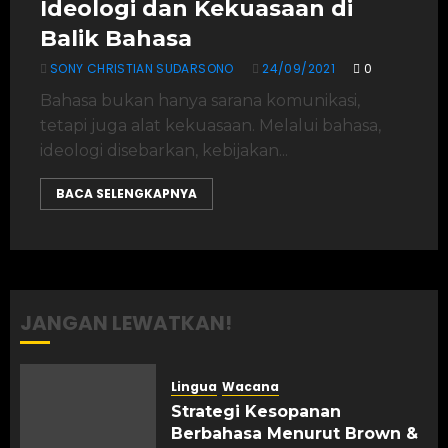
Ideologi dan Kekuasaan di
Balik Bahasa
SONY CHRISTIAN SUDARSONO
24/09/2021
0
Bahasa bukan hanya sarana komunikasi,
tetapi juga alat kekuasaan. Melalui bahasa,
ideologi disebarkan, kebijakan...
BACA SELENGKAPNYA
JANGAN LEWATKAN!
Lingua
Wacana
Strategi Kesopanan
Berbahasa Menurut Brown &