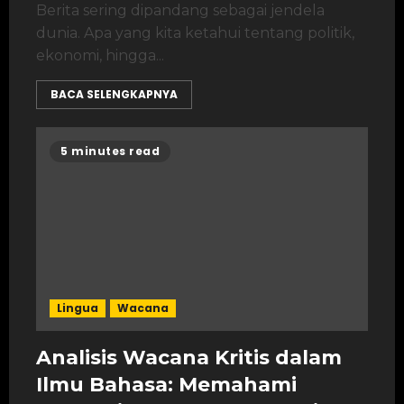
Berita sering dipandang sebagai jendela
dunia. Apa yang kita ketahui tentang politik,
ekonomi, hingga...
BACA SELENGKAPNYA
5 minutes read
Lingua
Wacana
Analisis Wacana Kritis dalam
Ilmu Bahasa: Memahami