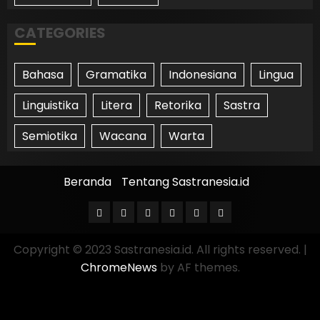
CATEGORIES
Bahasa
Gramatika
Indonesiana
Lingua
Linguistika
Litera
Retorika
Sastra
Semiotika
Wacana
Warta
Beranda
Tentang Sastranesia.id
Copyright © 2023 Sastranesia.id. All rights reserved.
|
ChromeNews
by AF themes.