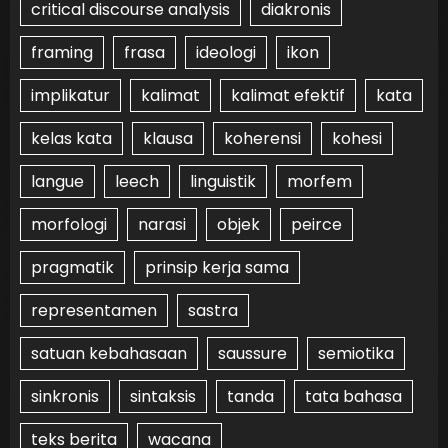
critical discourse analysis
diakronis
framing
frasa
ideologi
ikon
implikatur
kalimat
kalimat efektif
kata
kelas kata
klausa
koherensi
kohesi
langue
leech
linguistik
morfem
morfologi
narasi
objek
peirce
pragmatik
prinsip kerja sama
representamen
sastra
satuan kebahasaan
saussure
semiotika
sinkronis
sintaksis
tanda
tata bahasa
teks berita
wacana