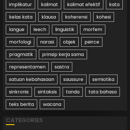
implikatur
kalimat
kalimat efektif
kata
kelas kata
klausa
koherensi
kohesi
langue
leech
linguistik
morfem
morfologi
narasi
objek
peirce
pragmatik
prinsip kerja sama
representamen
sastra
satuan kebahasaan
saussure
semiotika
sinkronis
sintaksis
tanda
tata bahasa
teks berita
wacana
CATEGORIES