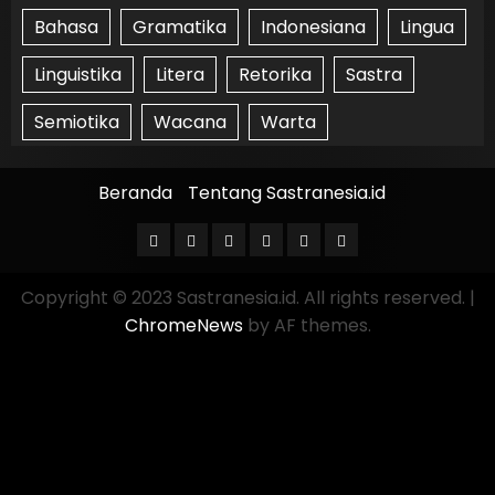
Bahasa
Gramatika
Indonesiana
Lingua
Linguistika
Litera
Retorika
Sastra
Semiotika
Wacana
Warta
Beranda
Tentang Sastranesia.id
Copyright © 2023 Sastranesia.id. All rights reserved.
|
ChromeNews
by AF themes.