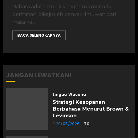
Bahasa adalah topik yang terus menarik
perhatian, dikaji oleh banyak ilmuwan dari
masa ke...
BACA SELENGKAPNYA
JANGAN LEWATKAN!
Lingua
Wacana
Strategi Kesopanan
Berbahasa Menurut Brown &
Levinson
20/05/2026
0