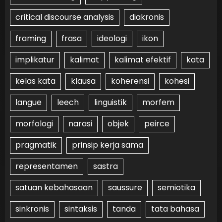
critical discourse analysis
diakronis
framing
frasa
ideologi
ikon
implikatur
kalimat
kalimat efektif
kata
kelas kata
klausa
koherensi
kohesi
langue
leech
linguistik
morfem
morfologi
narasi
objek
peirce
pragmatik
prinsip kerja sama
representamen
sastra
satuan kebahasaan
saussure
semiotika
sinkronis
sintaksis
tanda
tata bahasa