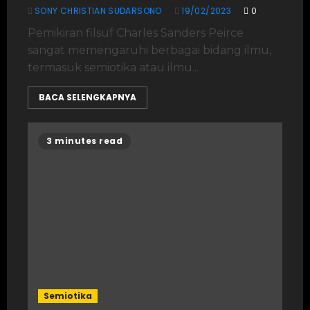
SONY CHRISTIAN SUDARSONO
19/02/2023
0
Pemikiran filsuf Charles Sanders Peirce
sangat memengaruhi berbagai bidang ilmu,
termasuk semiotika atau ilmu...
BACA SELENGKAPNYA
3 minutes read
Semiotika