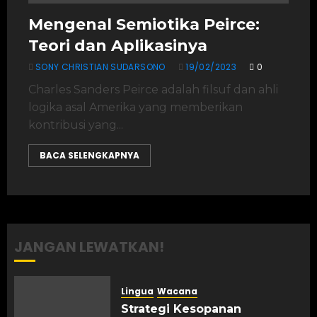
Mengenal Semiotika Peirce:
Teori dan Aplikasinya
SONY CHRISTIAN SUDARSONO
19/02/2023
0
Charles Sanders Peirce adalah filsuf dan ahli
logika asal Amerika yang memberikan
kontribusi yang...
BACA SELENGKAPNYA
JANGAN LEWATKAN!
Lingua
Wacana
Strategi Kesopanan