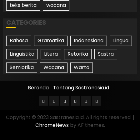
teks berita
wacana
CATEGORIES
Bahasa
Gramatika
Indonesiana
Lingua
Linguistika
Litera
Retorika
Sastra
Semiotika
Wacana
Warta
Beranda
Tentang Sastranesia.id
Copyright © 2023 Sastranesia.id. All rights reserved.
|
ChromeNews
by AF themes.