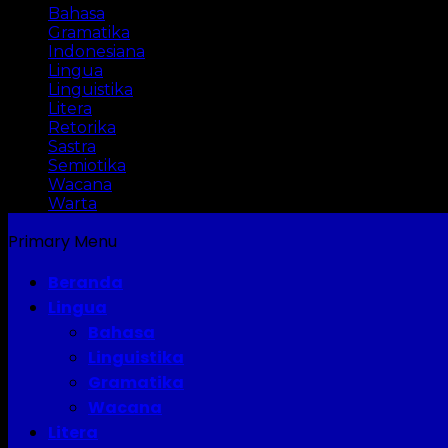
Bahasa
Gramatika
Indonesiana
Lingua
Linguistika
Litera
Retorika
Sastra
Semiotika
Wacana
Warta
Primary Menu
Beranda
Lingua
Bahasa
Linguistika
Gramatika
Wacana
Litera