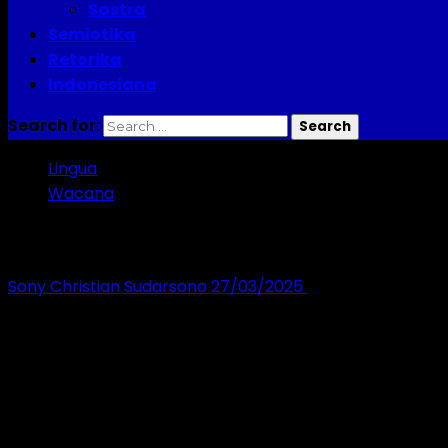
Sastra
Semiotika
Retorika
Indonesiana
Search for:
Lingua
Wacana
Inferensi dalam Pragmatik: Cara
Sony Christian Sudarsono
27/03/2025
9 minutes read