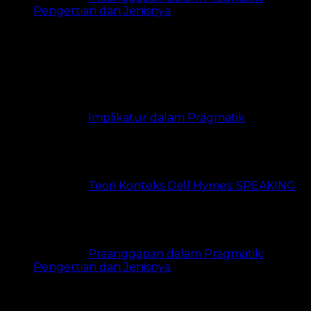
Pengertian dan Jenisnya
5 views
Paling Banyak Dibaca
Implikatur dalam Pragmatik
21.3k
views
Teori Konteks Dell Hymes: SPEAKING
20k views
Praanggapan dalam Pragmatik:
Pengertian dan Jenisnya
18.3k views