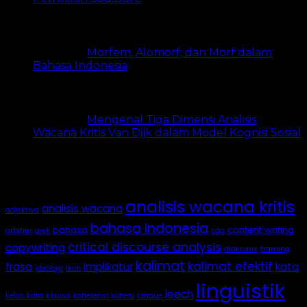
Morfem, Alomorf, dan Morf dalam
Bahasa Indonesia
5k views
Mengenal Tiga Dimensi Analisis
Wacana Kritis Van Dijk dalam Model Kognisi Sosial
4.9k views
Tags
analisis wacana kritis
analisis wacana
adjektiva
bahasa Indonesia
bahasa
content writing
arbitrer
awk
cda
critical discourse analysis
copywriting
diakronis
framing
kalimat
kalimat efektif
frasa
implikatur
kata
ideologi
ikon
linguistik
leech
kelas kata
klausa
koherensi
kohesi
langue