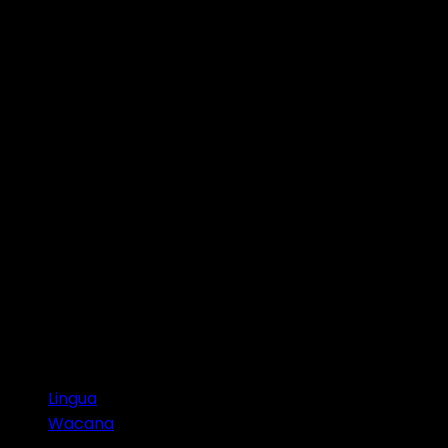
8 minutes read
Lingua
Wacana