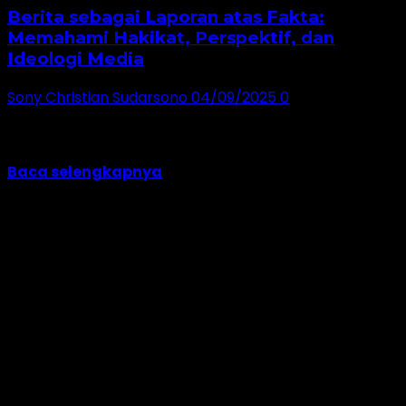
Berita sebagai Laporan atas Fakta:
Memahami Hakikat, Perspektif, dan
Ideologi Media
Sony Christian Sudarsono
04/09/2025
0
Berita sering dianggap sebagai cermin realitas.
Namun, apakah benar teks berita hanya menyajikan
fakta...
Baca selengkapnya
Jangan lewatkan!