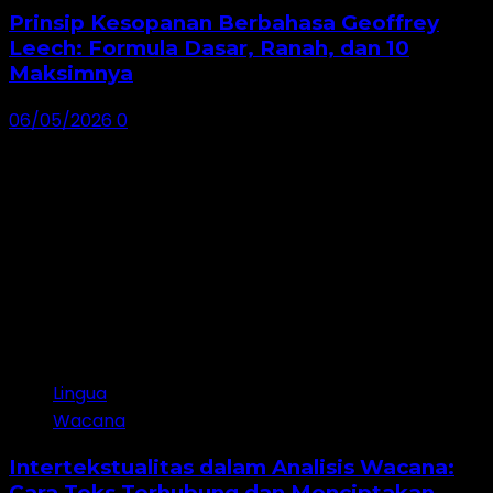
Prinsip Kesopanan Berbahasa Geoffrey
Leech: Formula Dasar, Ranah, dan 10
Maksimnya
06/05/2026
0
Lingua
Wacana
Intertekstualitas dalam Analisis Wacana:
Cara Teks Terhubung dan Menciptakan