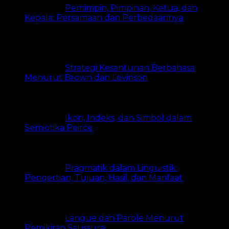
Pemimpin, Pimpinan, Ketua, dan
Kepala: Persamaan dan Perbedaannya
15.1k
views
Strategi Kesantunan Berbahasa
Menurut Brown dan Levinson
8.2k views
Ikon, Indeks, dan Simbol dalam
Semiotika Peirce
8.1k views
Pragmatik dalam Linguistik:
Pengertian, Tujuan, Hasil, dan Manfaat
8.1k views
Langue dan Parole Menurut
Pemikiran Saussure
6.6k views