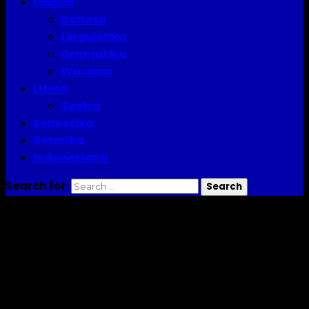
Lingua
Bahasa
Linguistika
Gramatika
Wacana
Litera
Sastra
Semiotika
Retorika
Indonesiana
Search for:
jurnalistik