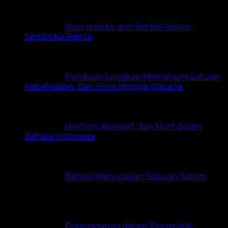
Ikon, Indeks, dan Simbol dalam
Semiotika Peirce
11 views
Panduan Lengkap Memahami Satuan
Kebahasaan: Dari Fona Hingga Wacana
7 views
Morfem, Alomorf, dan Morf dalam
Bahasa Indonesia
7 views
Bahasa Merupakan Sebuah Sistem
6
views
Praanggapan dalam Pragmatik: