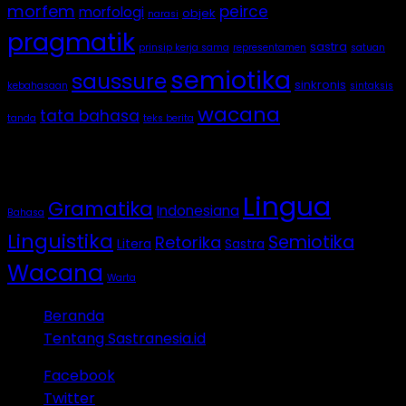
morfem
peirce
morfologi
objek
narasi
pragmatik
sastra
prinsip kerja sama
representamen
satuan
semiotika
saussure
sinkronis
kebahasaan
sintaksis
wacana
tata bahasa
tanda
teks berita
Categories
Lingua
Gramatika
Indonesiana
Bahasa
Linguistika
Semiotika
Retorika
Litera
Sastra
Wacana
Warta
Beranda
Tentang Sastranesia.id
Facebook
Twitter