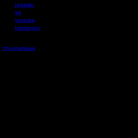
Linkedin
VK
Youtube
Instagram
Copyright © 2023 Sastranesia.id. All rights reserved.
|
ChromeNews
by AF themes.