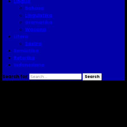
Lingua
Bahasa
Linguistika
Gramatika
Wacana
Litera
Sastra
Semiotika
Retorika
Indonesiana
Search for:
Kehumasan