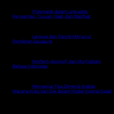
Pragmatik dalam Linguistik:
Pengertian, Tujuan, Hasil, dan Manfaat
8.1k views
Langue dan Parole Menurut
Pemikiran Saussure
6.6k views
Morfem, Alomorf, dan Morf dalam
Bahasa Indonesia
5k views
Mengenal Tiga Dimensi Analisis
Wacana Kritis Van Dijk dalam Model Kognisi Sosial
4.9k views
Tags