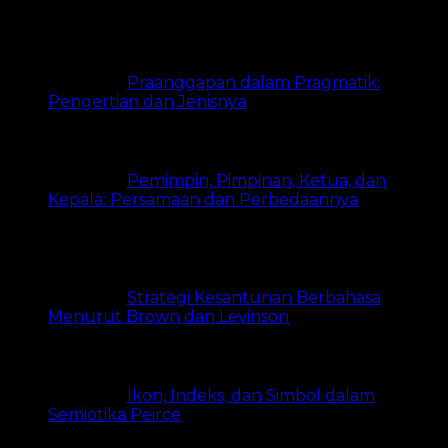
20k views
Praanggapan dalam Pragmatik:
Pengertian dan Jenisnya
18.3k views
Pemimpin, Pimpinan, Ketua, dan
Kepala: Persamaan dan Perbedaannya
15.1k
views
Strategi Kesantunan Berbahasa
Menurut Brown dan Levinson
8.2k views
Ikon, Indeks, dan Simbol dalam
Semiotika Peirce
8.1k views