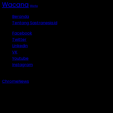
Wacana
Warta
Beranda
Tentang Sastranesia.id
Facebook
Twitter
Linkedin
VK
Youtube
Instagram
Copyright © 2023 Sastranesia.id. All rights reserved.
|
ChromeNews
by AF themes.