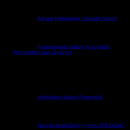
Bahasa Merupakan Sebuah Sistem
6
views
Praanggapan dalam Pragmatik:
Pengertian dan Jenisnya
5 views
Paling Banyak Dibaca
Implikatur dalam Pragmatik
21.3k
views
Teori Konteks Dell Hymes: SPEAKING