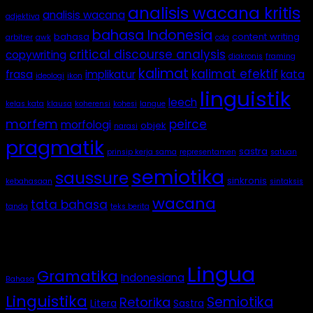
analisis wacana kritis
analisis wacana
adjektiva
bahasa Indonesia
bahasa
content writing
arbitrer
awk
cda
critical discourse analysis
copywriting
diakronis
framing
kalimat
kalimat efektif
frasa
implikatur
kata
ideologi
ikon
linguistik
leech
kelas kata
klausa
koherensi
kohesi
langue
morfem
peirce
morfologi
objek
narasi
pragmatik
sastra
prinsip kerja sama
representamen
satuan
semiotika
saussure
sinkronis
kebahasaan
sintaksis
wacana
tata bahasa
tanda
teks berita
Categories
Lingua
Gramatika
Indonesiana
Bahasa
Linguistika
Semiotika
Retorika
Litera
Sastra