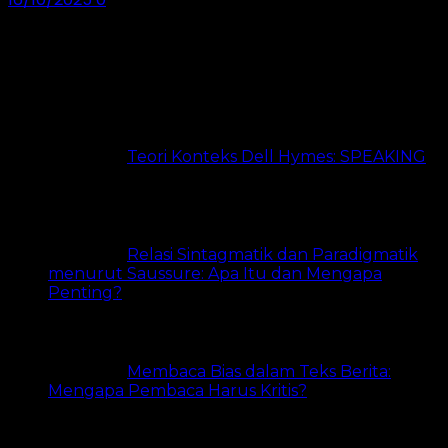
Dibaca 24 Jam Terakhir
Teori Konteks Dell Hymes: SPEAKING
24 views
Relasi Sintagmatik dan Paradigmatik
menurut Saussure: Apa Itu dan Mengapa
Penting?
22 views
Membaca Bias dalam Teks Berita:
Mengapa Pembaca Harus Kritis?
17 views