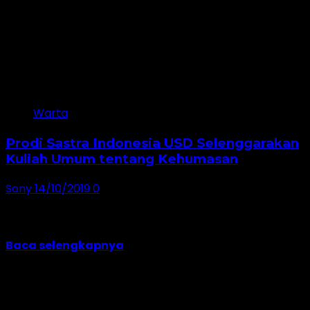
2 minutes read
Warta
Prodi Sastra Indonesia USD Selenggarakan
Kuliah Umum tentang Kehumasan
Sony
14/10/2019
0
Program Studi Sastra Indonesia USD mengadakan
kuliah umum dengan tema “Peran Bahasa untuk
Mengatasi...
Baca selengkapnya
Jangan lewatkan!