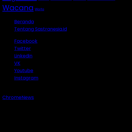
Wacana
Warta
Beranda
Tentang Sastranesia.id
Facebook
Twitter
Linkedin
VK
Youtube
Instagram
Copyright © 2023 Sastranesia.id. All rights reserved.
|
ChromeNews
by AF themes.