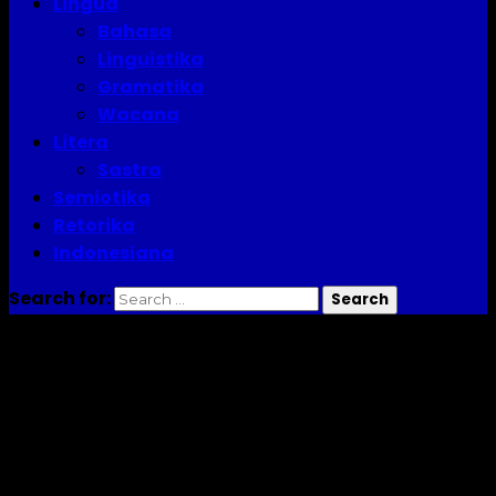
Lingua
Bahasa
Linguistika
Gramatika
Wacana
Litera
Sastra
Semiotika
Retorika
Indonesiana
Search for:
kognisi sosial