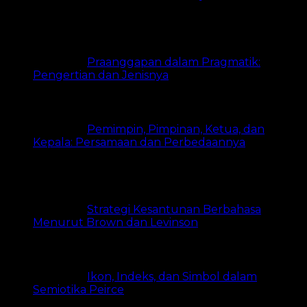
20k views
Praanggapan dalam Pragmatik:
Pengertian dan Jenisnya
18.3k views
Pemimpin, Pimpinan, Ketua, dan
Kepala: Persamaan dan Perbedaannya
15.1k
views
Strategi Kesantunan Berbahasa
Menurut Brown dan Levinson
8.2k views
Ikon, Indeks, dan Simbol dalam
Semiotika Peirce
8.1k views