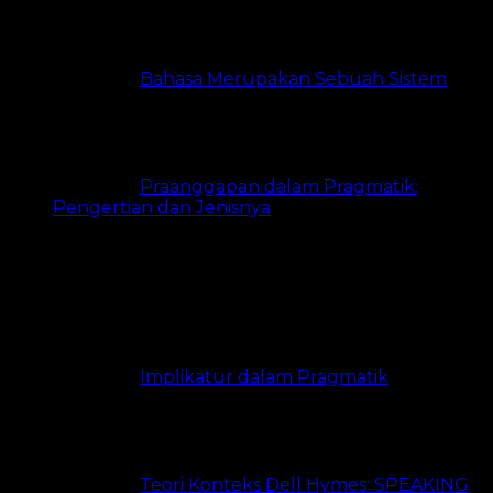
Bahasa Merupakan Sebuah Sistem
6
views
Praanggapan dalam Pragmatik:
Pengertian dan Jenisnya
5 views
Paling Banyak Dibaca
Implikatur dalam Pragmatik
21.3k
views
Teori Konteks Dell Hymes: SPEAKING