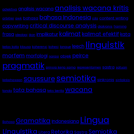
analisis wacana kritis
analisis wacana
adjektiva
bahasa Indonesia
bahasa
content writing
arbitrer
awk
cda
critical discourse analysis
copywriting
diakronis
framing
kalimat
kalimat efektif
frasa
implikatur
kata
ideologi
ikon
linguistik
leech
kelas kata
klausa
koherensi
kohesi
langue
morfem
peirce
morfologi
objek
narasi
pragmatik
sastra
prinsip kerja sama
representamen
satuan
semiotika
saussure
sinkronis
kebahasaan
sintaksis
wacana
tata bahasa
tanda
teks berita
Categories
Lingua
Gramatika
Indonesiana
Bahasa
Linguistika
Semiotika
Retorika
Litera
Sastra