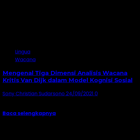
10 minutes read
Lingua
Wacana
Mengenal Tiga Dimensi Analisis Wacana
Kritis Van Dijk dalam Model Kognisi Sosial
Sony Christian Sudarsono
24/09/2021
0
Salah satu model analisis wacana kritis yang paling
banyak digunakan adalah model kognisi sosial...
Baca selengkapnya
Jangan lewatkan!