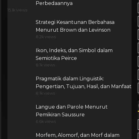
Perbedaannya
15.1k views
Strategi Kesantunan Berbahasa
Menurut Brown dan Levinson
8.2k views
Ikon, Indeks, dan Simbol dalam
Semiotika Peirce
8.1k views
Pragmatik dalam Linguistik:
Pengertian, Tujuan, Hasil, dan Manfaat
8.1k views
Langue dan Parole Menurut
Pemikiran Saussure
6.6k views
Morfem, Alomorf, dan Morf dalam