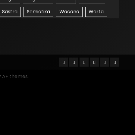
Sastra
Semiotika
Wacana
Warta
 AF themes.