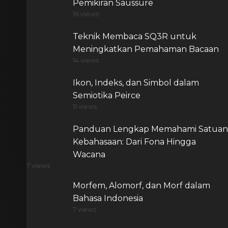
Pemikiran Saussure
16 views
Teknik Membaca SQ3R untuk
Meningkatkan Pemahaman Bacaan
14 views
Ikon, Indeks, dan Simbol dalam
Semiotika Peirce
11 views
Panduan Lengkap Memahami Satuan
Kebahasaan: Dari Fona Hingga
Wacana
7 views
Morfem, Alomorf, dan Morf dalam
Bahasa Indonesia
7 views