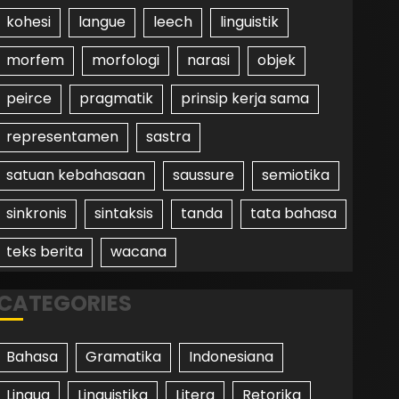
kohesi
langue
leech
linguistik
morfem
morfologi
narasi
objek
peirce
pragmatik
prinsip kerja sama
representamen
sastra
satuan kebahasaan
saussure
semiotika
sinkronis
sintaksis
tanda
tata bahasa
teks berita
wacana
CATEGORIES
Bahasa
Gramatika
Indonesiana
Lingua
Linguistika
Litera
Retorika