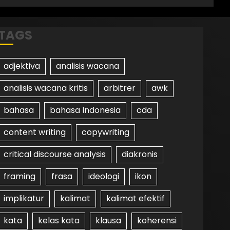
TAGS
adjektiva
analisis wacana
analisis wacana kritis
arbitrer
awk
bahasa
bahasa Indonesia
cda
content writing
copywriting
critical discourse analysis
diakronis
framing
frasa
ideologi
ikon
implikatur
kalimat
kalimat efektif
kata
kelas kata
klausa
koherensi