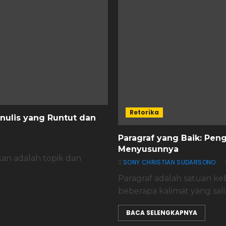
Retorika
nulis yang Runtut dan
Paragraf yang Baik: Penge
Menyusunnya
kan adalah topik dan
SONY CHRISTIAN SUDARSONO
Paragraf adalah satuan keb
beberapa kalimat yang salin
BACA SELENGKAPNYA