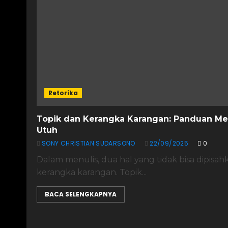
Retorika
Topik dan Kerangka Karangan: Panduan Me
Utuh
SONY CHRISTIAN SUDARSONO
22/09/2025
0
Dalam menulis, dua hal yang tidak bisa dipisah
kerangka karangan. Topik...
BACA SELENGKAPNYA