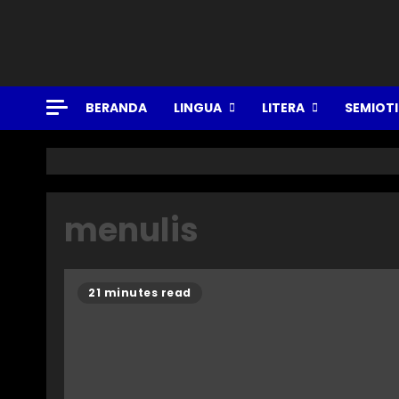
BERANDA
LINGUA
LITERA
SEMIOT
menulis
21 minutes read