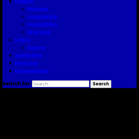
Lingua
Bahasa
Linguistika
Gramatika
Wacana
Litera
Sastra
Semiotika
Retorika
Indonesiana
Search for:
teks narasi