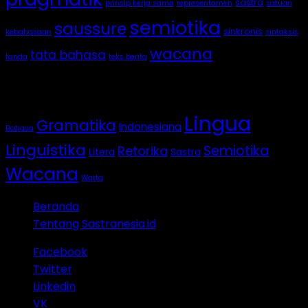
sastra
prinsip kerja sama
representamen
satuan
semiotika
saussure
sinkronis
kebahasaan
sintaksis
wacana
tata bahasa
tanda
teks berita
Categories
Lingua
Gramatika
Indonesiana
Bahasa
Linguistika
Semiotika
Retorika
Litera
Sastra
Wacana
Warta
Beranda
Tentang Sastranesia.id
Facebook
Twitter
Linkedin
VK