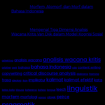
Morfem, Alomorf, dan Morf dalam
Bahasa Indonesia
5k views
Mengenal Tiga Dimensi Analisis
Wacana Kritis Van Dijk dalam Model Kognisi Sosial
4.9k views
Tags
analisis wacana kritis
analisis wacana
adjektiva
bahasa Indonesia
bahasa
content writing
arbitrer
awk
cda
critical discourse analysis
copywriting
diakronis
framing
kalimat
kalimat efektif
frasa
implikatur
kata
ideologi
ikon
linguistik
leech
kelas kata
klausa
koherensi
kohesi
langue
morfem
peirce
morfologi
objek
narasi
pragmatik