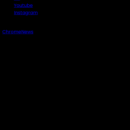
Youtube
Instagram
Copyright © 2023 Sastranesia.id. All rights reserved.
|
ChromeNews
by AF themes.