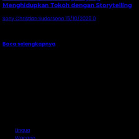
Menghidupkan Tokoh dengan Storytelling
Sony Christian Sudarsono
15/10/2025
0
Cara menulis teks biografi yang menarik adalah
dengan menggabungkan struktur biografi (orientasi,
peristiwa penting,...
Baca selengkapnya
Jangan lewatkan!
Lingua
Wacana