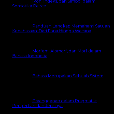
Ikon, Indeks, dan Simbol dalam
Semiotika Peirce
11 views
Panduan Lengkap Memahami Satuan
Kebahasaan: Dari Fona Hingga Wacana
7 views
Morfem, Alomorf, dan Morf dalam
Bahasa Indonesia
7 views
Bahasa Merupakan Sebuah Sistem
6
views
Praanggapan dalam Pragmatik:
Pengertian dan Jenisnya
5 views