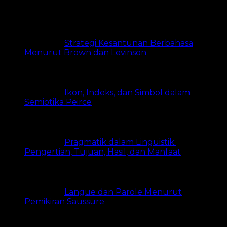
views
Strategi Kesantunan Berbahasa
Menurut Brown dan Levinson
8.2k views
Ikon, Indeks, dan Simbol dalam
Semiotika Peirce
8.1k views
Pragmatik dalam Linguistik:
Pengertian, Tujuan, Hasil, dan Manfaat
8.1k views
Langue dan Parole Menurut
Pemikiran Saussure
6.6k views