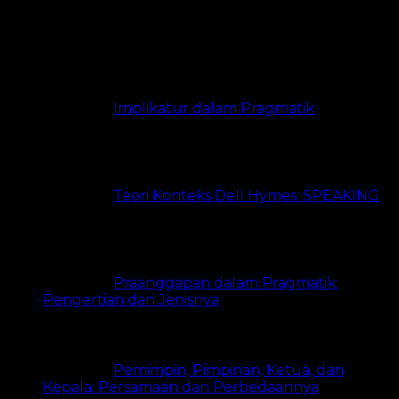
Paling Banyak Dibaca
Implikatur dalam Pragmatik
21.3k
views
Teori Konteks Dell Hymes: SPEAKING
20k views
Praanggapan dalam Pragmatik:
Pengertian dan Jenisnya
18.3k views
Pemimpin, Pimpinan, Ketua, dan
Kepala: Persamaan dan Perbedaannya
15.1k