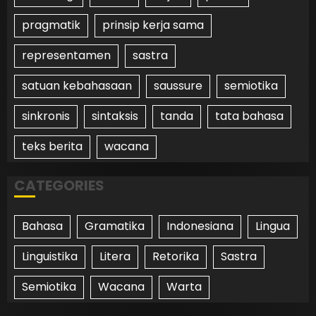
pragmatik
prinsip kerja sama
representamen
sastra
satuan kebahasaan
saussure
semiotika
sinkronis
sintaksis
tanda
tata bahasa
teks berita
wacana
CATEGORIES
Bahasa
Gramatika
Indonesiana
Lingua
Linguistika
Litera
Retorika
Sastra
Semiotika
Wacana
Warta