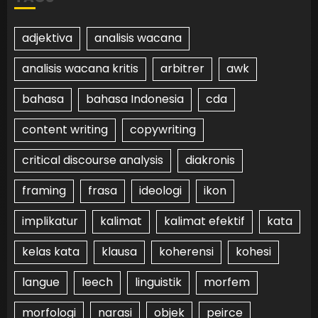
adjektiva
analisis wacana
analisis wacana kritis
arbitrer
awk
bahasa
bahasa Indonesia
cda
content writing
copywriting
critical discourse analysis
diakronis
framing
frasa
ideologi
ikon
implikatur
kalimat
kalimat efektif
kata
kelas kata
klausa
koherensi
kohesi
langue
leech
linguistik
morfem
morfologi
narasi
objek
peirce