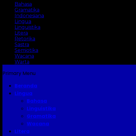
Bahasa
Gramatika
Indonesiana
Lingua
Linguistika
Litera
Retorika
Sastra
Semiotika
Wacana
Warta
Primary Menu
Beranda
Lingua
Bahasa
Linguistika
Gramatika
Wacana
Litera