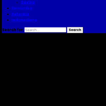
Sastra
Semiotika
Retorika
Indonesiana
Search for:
bahasa adalah