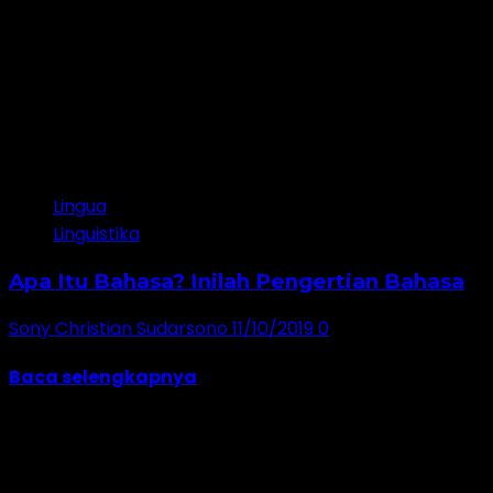
4 minutes read
Lingua
Linguistika
Apa Itu Bahasa? Inilah Pengertian Bahasa
Sony Christian Sudarsono
11/10/2019
0
Bahasa adalah topik yang terus menarik perhatian, dika
Baca selengkapnya
Jangan lewatkan!