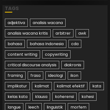
TAGS
adjektiva
analisis wacana
analisis wacana kritis
arbitrer
awk
bahasa
bahasa Indonesia
cda
content writing
copywriting
critical discourse analysis
diakronis
framing
frasa
ideologi
ikon
implikatur
kalimat
kalimat efektif
kata
kelas kata
klausa
koherensi
kohesi
langue
leech
linguistik
morfem