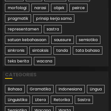
morfologi
narasi
objek
peirce
pragmatik
prinsip kerja sama
representamen
sastra
satuan kebahasaan
saussure
semiotika
sinkronis
sintaksis
tanda
tata bahasa
teks berita
wacana
CATEGORIES
Bahasa
Gramatika
Indonesiana
Lingua
Linguistika
Litera
Retorika
Sastra
Semiotika
Wacana
Warta