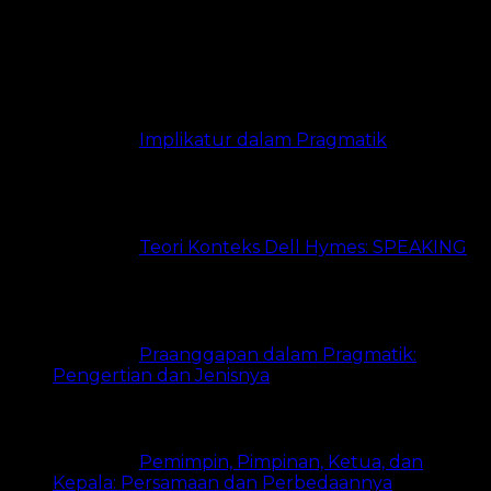
Paling Banyak Dibaca
Implikatur dalam Pragmatik
21.3k
views
Teori Konteks Dell Hymes: SPEAKING
20k views
Praanggapan dalam Pragmatik:
Pengertian dan Jenisnya
18.3k views
Pemimpin, Pimpinan, Ketua, dan
Kepala: Persamaan dan Perbedaannya
15.1k