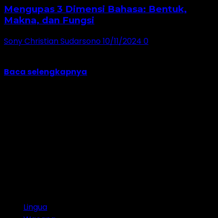
Mengupas 3 Dimensi Bahasa: Bentuk,
Makna, dan Fungsi
Sony Christian Sudarsono
10/11/2024
0
Bahasa adalah fenomena yang begitu kaya dan
kompleks, lebih dari sekadar kumpulan kata dan...
Baca selengkapnya
Jangan lewatkan!
Lingua