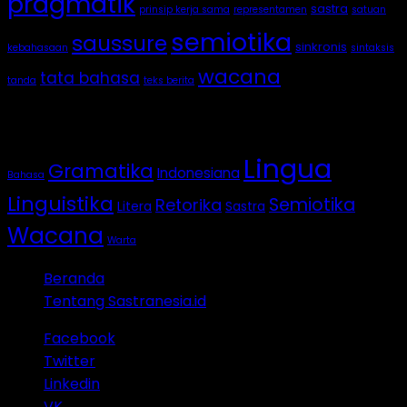
pragmatik
sastra
prinsip kerja sama
representamen
satuan
semiotika
saussure
sinkronis
kebahasaan
sintaksis
wacana
tata bahasa
tanda
teks berita
Categories
Lingua
Gramatika
Indonesiana
Bahasa
Linguistika
Semiotika
Retorika
Litera
Sastra
Wacana
Warta
Beranda
Tentang Sastranesia.id
Facebook
Twitter
Linkedin
VK