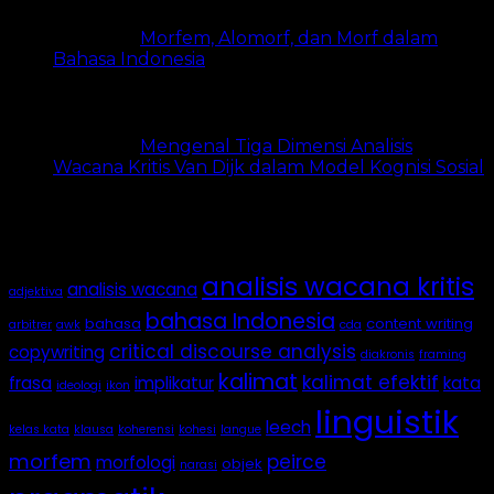
Morfem, Alomorf, dan Morf dalam
Bahasa Indonesia
5k views
Mengenal Tiga Dimensi Analisis
Wacana Kritis Van Dijk dalam Model Kognisi Sosial
4.9k views
Tags
analisis wacana kritis
analisis wacana
adjektiva
bahasa Indonesia
bahasa
content writing
arbitrer
awk
cda
critical discourse analysis
copywriting
diakronis
framing
kalimat
kalimat efektif
frasa
implikatur
kata
ideologi
ikon
linguistik
leech
kelas kata
klausa
koherensi
kohesi
langue
morfem
peirce
morfologi
objek
narasi