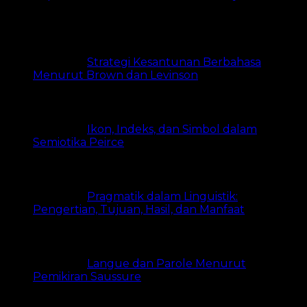
views
Strategi Kesantunan Berbahasa
Menurut Brown dan Levinson
8.2k views
Ikon, Indeks, dan Simbol dalam
Semiotika Peirce
8.1k views
Pragmatik dalam Linguistik:
Pengertian, Tujuan, Hasil, dan Manfaat
8.1k views
Langue dan Parole Menurut
Pemikiran Saussure
6.6k views