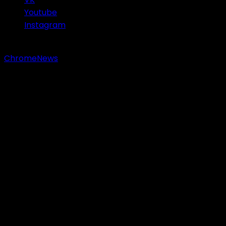
Youtube
Instagram
Copyright © 2023 Sastranesia.id. All rights reserved.
|
ChromeNews
by AF themes.