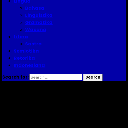
Lingua
Bahasa
Linguistika
Gramatika
Wacana
Litera
Sastra
Semiotika
Retorika
Indonesiana
Search for:
fungsi bahasa