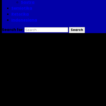
Sastra
Semiotika
Retorika
Indonesiana
Search for:
imbuhan