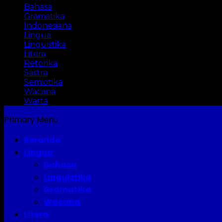
Bahasa
Gramatika
Indonesiana
Lingua
Linguistika
Litera
Retorika
Sastra
Semiotika
Wacana
Warta
Primary Menu
Beranda
Lingua
Bahasa
Linguistika
Gramatika
Wacana
Litera