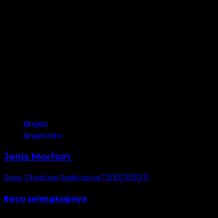
4 minutes read
Lingua
Linguistika
Jenis Morfem
Sony Christian Sudarsono
13/12/2023
0
Morfem adalah satuan gramatikal terkecil yang merupa
Baca selengkapnya