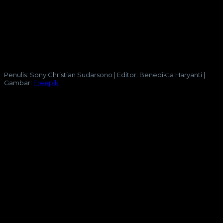
kebahasaan yang muncul hanya dalam kombinasi
dengan bentuk-bentuk lain.
Dalam pembentukan kata jadian, proleksem dipakai
untuk menghasilkan kata majemuk. Misalnya
awa
fungsi
,
catur
wulan
,
maha
besar
,
pra
sejarah
, dan
infra
merah
,
geo
sentris
,
cocok
logi
, dan
bio
grafi
.
Penulis: Sony Christian Sudarsono | Editor: Benedikta Haryanti |
Gambar:
Freepik