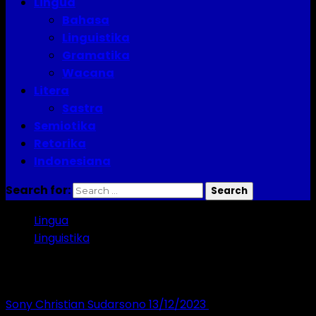
Lingua
Bahasa
Linguistika
Gramatika
Wacana
Litera
Sastra
Semiotika
Retorika
Indonesiana
Search for:
Lingua
Linguistika
Jenis Morfem
Sony Christian Sudarsono
13/12/2023
4 minutes read