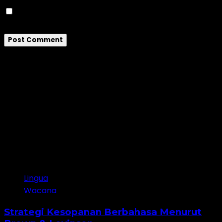
Save my name, email, and website in this
browser for the next time I comment.
Artikel Terkait
Lingua
Wacana
Strategi Kesopanan Berbahasa Menurut