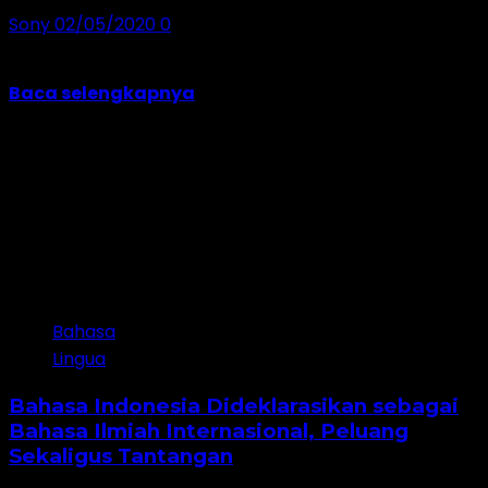
Sony
02/05/2020
0
Tanggal 2 Mei di Indonesia dikenal sebagai Hari
Pendidikan Nasional. Tanggal ini dipilih berdasarkan...
Baca selengkapnya
Bahasa
Lingua
Bahasa Indonesia Dideklarasikan sebagai
Bahasa Ilmiah Internasional, Peluang
Sekaligus Tantangan