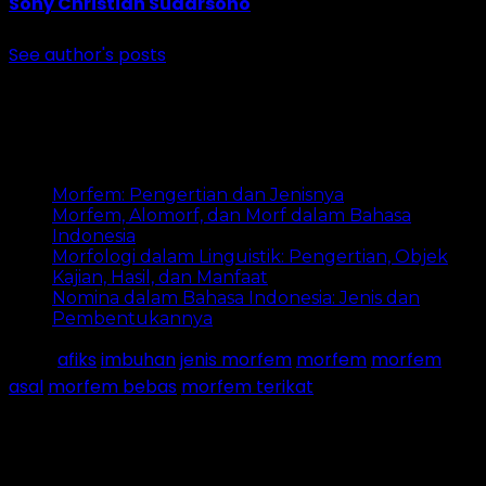
Sony Christian Sudarsono
See author's posts
Post Views:
3,008
Artikel terkait:
Morfem: Pengertian dan Jenisnya
Morfem, Alomorf, dan Morf dalam Bahasa
Indonesia
Morfologi dalam Linguistik: Pengertian, Objek
Kajian, Hasil, dan Manfaat
Nomina dalam Bahasa Indonesia: Jenis dan
Pembentukannya
Tags:
afiks
imbuhan
jenis morfem
morfem
morfem
asal
morfem bebas
morfem terikat
Post navigation