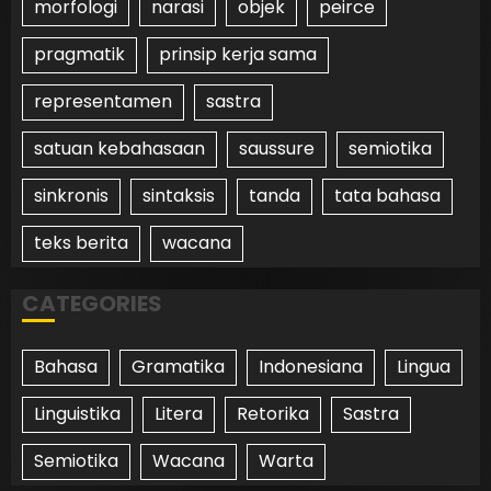
morfologi
narasi
objek
peirce
pragmatik
prinsip kerja sama
representamen
sastra
satuan kebahasaan
saussure
semiotika
sinkronis
sintaksis
tanda
tata bahasa
teks berita
wacana
CATEGORIES
Bahasa
Gramatika
Indonesiana
Lingua
Linguistika
Litera
Retorika
Sastra
Semiotika
Wacana
Warta