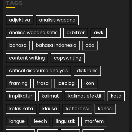
TAGS
adjektiva
analisis wacana
analisis wacana kritis
arbitrer
awk
bahasa
bahasa Indonesia
cda
content writing
copywriting
critical discourse analysis
diakronis
framing
frasa
ideologi
ikon
implikatur
kalimat
kalimat efektif
kata
kelas kata
klausa
koherensi
kohesi
langue
leech
linguistik
morfem