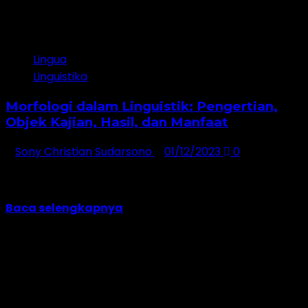
5 minutes read
Lingua
Linguistika
Morfologi dalam Linguistik: Pengertian,
Objek Kajian, Hasil, dan Manfaat
Sony Christian Sudarsono
01/12/2023
0
Kata morfologi dalam bahasa Indonesia berasal dari
kata dalam bahasa Inggris morphology. Kata
morphology...
Baca selengkapnya
Jangan lewatkan!