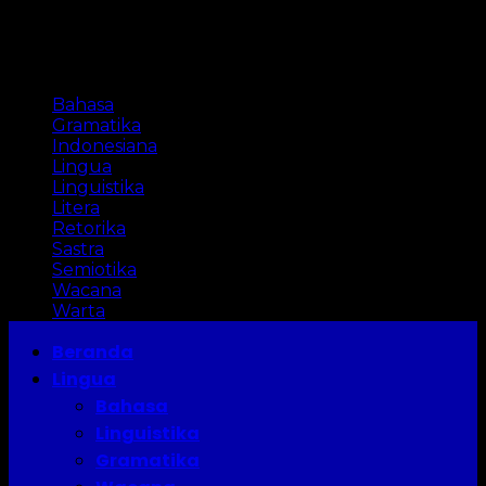
Categories
Bahasa
Gramatika
Indonesiana
Lingua
Linguistika
Litera
Retorika
Sastra
Semiotika
Wacana
Warta
Beranda
Lingua
Bahasa
Linguistika
Gramatika