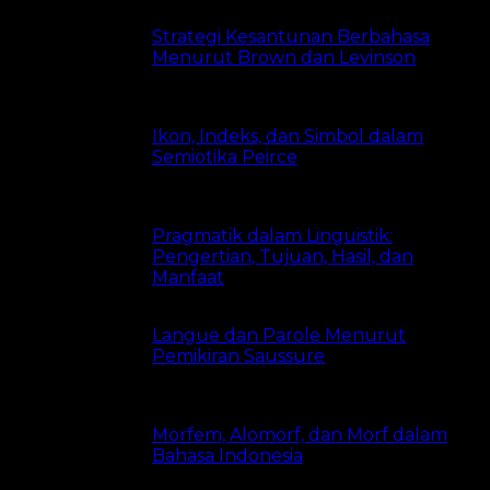
Strategi Kesantunan Berbahasa
Menurut Brown dan Levinson
8.2k views
Ikon, Indeks, dan Simbol dalam
Semiotika Peirce
8.1k views
Pragmatik dalam Linguistik:
Pengertian, Tujuan, Hasil, dan
Manfaat
8.1k views
Langue dan Parole Menurut
Pemikiran Saussure
6.6k views
Morfem, Alomorf, dan Morf dalam
Bahasa Indonesia
5k views