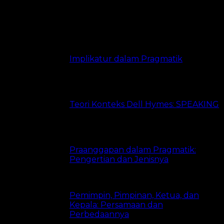
5 views
Paling Banyak Dibaca
Implikatur dalam Pragmatik
21.3k views
Teori Konteks Dell Hymes: SPEAKING
20k views
Praanggapan dalam Pragmatik:
Pengertian dan Jenisnya
18.3k views
Pemimpin, Pimpinan, Ketua, dan
Kepala: Persamaan dan
Perbedaannya
15.1k views