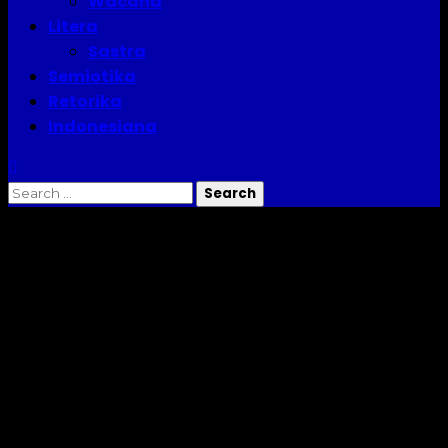
Wacana
Litera
Sastra
Semiotika
Retorika
Indonesiana
morfologis