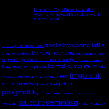
Mengenal Tiga Dimensi Analisis
Wacana Kritis Van Dijk dalam Model
Kognisi Sosial
4.9k views
Tags
analisis wacana kritis
analisis wacana
adjektiva
bahasa Indonesia
bahasa
content writing
arbitrer
awk
cda
critical discourse analysis
copywriting
diakronis
framing
kalimat
kalimat efektif
frasa
implikatur
kata
ideologi
ikon
linguistik
leech
kelas kata
klausa
koherensi
kohesi
langue
morfem
peirce
morfologi
objek
narasi
pragmatik
sastra
prinsip kerja sama
representamen
satuan
semiotika
saussure
sinkronis
kebahasaan
sintaksis