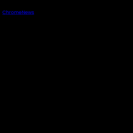
Copyright © 2023 Sastranesia.id. All rights reserved.
|
ChromeNews
by AF themes.