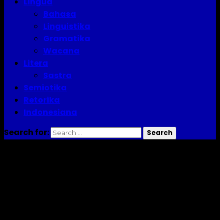
Lingua
Bahasa
Linguistika
Gramatika
Wacana
Litera
Sastra
Semiotika
Retorika
Indonesiana
Search for:
pelengkap