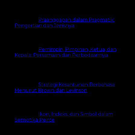
Praanggapan dalam Pragmatik:
Pengertian dan Jenisnya
18.3k views
Pemimpin, Pimpinan, Ketua, dan
Kepala: Persamaan dan Perbedaannya
15.1k
views
Strategi Kesantunan Berbahasa
Menurut Brown dan Levinson
8.2k views
Ikon, Indeks, dan Simbol dalam
Semiotika Peirce
8.1k views