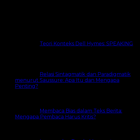
Dibaca 24 Jam Terakhir
Teori Konteks Dell Hymes: SPEAKING
24 views
Relasi Sintagmatik dan Paradigmatik
menurut Saussure: Apa Itu dan Mengapa
Penting?
22 views
Membaca Bias dalam Teks Berita:
Mengapa Pembaca Harus Kritis?
17 views