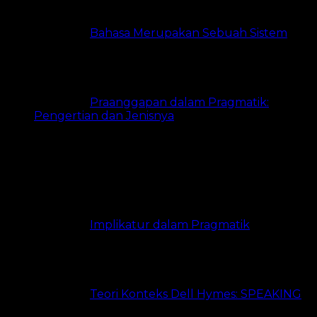
Bahasa Merupakan Sebuah Sistem
6
views
Praanggapan dalam Pragmatik:
Pengertian dan Jenisnya
5 views
Paling Banyak Dibaca
Implikatur dalam Pragmatik
21.3k
views
Teori Konteks Dell Hymes: SPEAKING
20k views