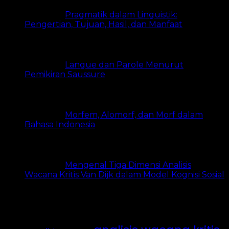
Pragmatik dalam Linguistik:
Pengertian, Tujuan, Hasil, dan Manfaat
8.1k views
Langue dan Parole Menurut
Pemikiran Saussure
6.6k views
Morfem, Alomorf, dan Morf dalam
Bahasa Indonesia
5k views
Mengenal Tiga Dimensi Analisis
Wacana Kritis Van Dijk dalam Model Kognisi Sosial
4.9k views
Tags