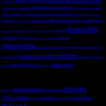
analisis wacana kritis
analisis wacana
adjektiva
bahasa Indonesia
bahasa
content writing
arbitrer
awk
cda
critical discourse analysis
copywriting
diakronis
framing
kalimat
kalimat efektif
frasa
implikatur
kata
ideologi
ikon
linguistik
leech
kelas kata
klausa
koherensi
kohesi
langue
morfem
peirce
morfologi
objek
narasi
pragmatik
sastra
prinsip kerja sama
representamen
satuan
semiotika
saussure
sinkronis
kebahasaan
sintaksis
wacana
tata bahasa
tanda
teks berita
Categories
Lingua
Gramatika
Indonesiana
Bahasa
Linguistika
Semiotika
Retorika
Litera
Sastra