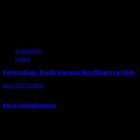
4 minutes read
Gramatika
Lingua
Pelengkap, Hadir karena Predikatnya Unik
Sony
15/11/2019
0
Apabila mengacu pada tipologi kalimat berdasarkan
tata urutan katanya (word order), hanya ada tiga...
Baca selengkapnya
Jangan lewatkan!