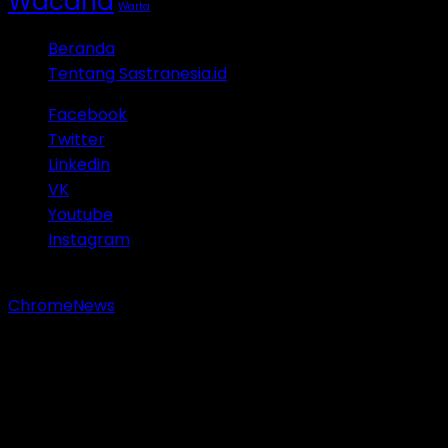
Wacana
Warta
Beranda
Tentang Sastranesia.id
Facebook
Twitter
Linkedin
VK
Youtube
Instagram
Copyright © 2023 Sastranesia.id. All rights reserved.
|
ChromeNews
by AF themes.