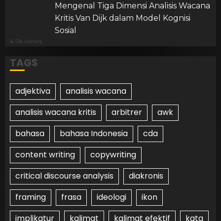
Mengenal Tiga Dimensi Analisis Wacana
Kritis Van Dijk dalam Model Kognisi
Sosial
4.9k views
TAGS
adjektiva
analisis wacana
analisis wacana kritis
arbitrer
awk
bahasa
bahasa Indonesia
cda
content writing
copywriting
critical discourse analysis
diakronis
framing
frasa
ideologi
ikon
implikatur
kalimat
kalimat efektif
kata