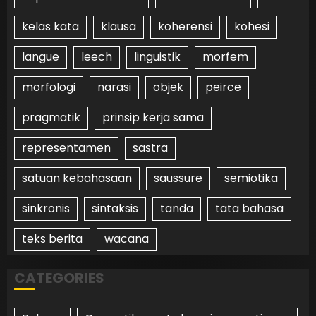
kelas kata
klausa
koherensi
kohesi
langue
leech
linguistik
morfem
morfologi
narasi
objek
peirce
pragmatik
prinsip kerja sama
representamen
sastra
satuan kebahasaan
saussure
semiotika
sinkronis
sintaksis
tanda
tata bahasa
teks berita
wacana
CATEGORIES