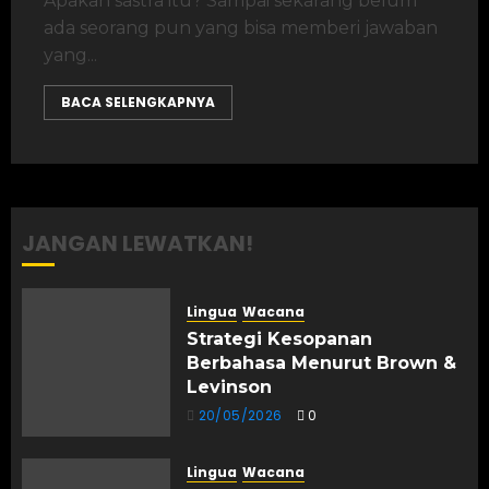
Apakah sastra itu? Sampai sekarang belum
ada seorang pun yang bisa memberi jawaban
yang...
BACA SELENGKAPNYA
JANGAN LEWATKAN!
Lingua
Wacana
Strategi Kesopanan
Berbahasa Menurut Brown &
Levinson
20/05/2026
0
Lingua
Wacana