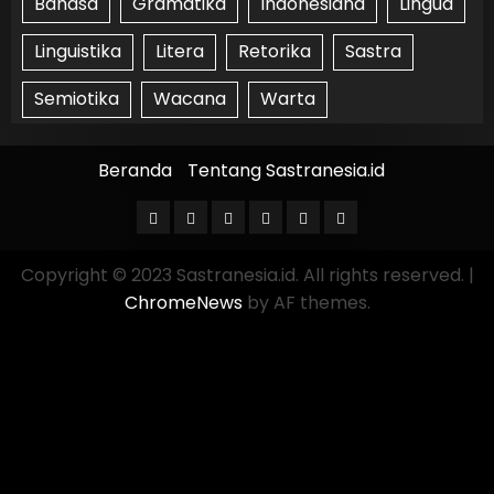
Bahasa
Gramatika
Indonesiana
Lingua
Linguistika
Litera
Retorika
Sastra
Semiotika
Wacana
Warta
Beranda
Tentang Sastranesia.id
Copyright © 2023 Sastranesia.id. All rights reserved.
|
ChromeNews
by AF themes.