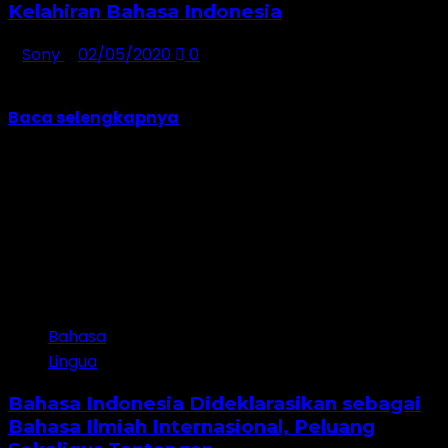
Kelahiran Bahasa Indonesia
Sony
02/05/2020
0
Tanggal 2 Mei di Indonesia dikenal sebagai Hari
Pendidikan Nasional. Tanggal ini dipilih berdasarkan...
Baca selengkapnya
Bahasa
Lingua
Bahasa Indonesia Dideklarasikan sebagai
Bahasa Ilmiah Internasional, Peluang