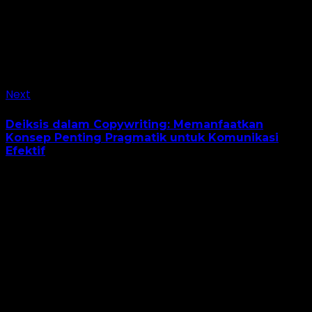
Next
Deiksis dalam Copywriting: Memanfaatkan
Konsep Penting Pragmatik untuk Komunikasi
Efektif
Leave a Reply