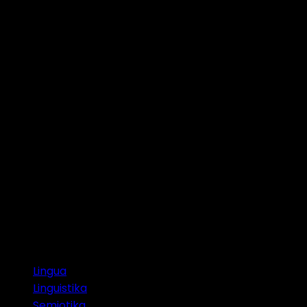
Artikel Terkait
Lingua
Linguistika
Semiotika