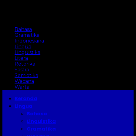
Categories
Bahasa
Gramatika
Indonesiana
Lingua
Linguistika
Litera
Retorika
Sastra
Semiotika
Wacana
Warta
Beranda
Lingua
Bahasa
Linguistika
Gramatika