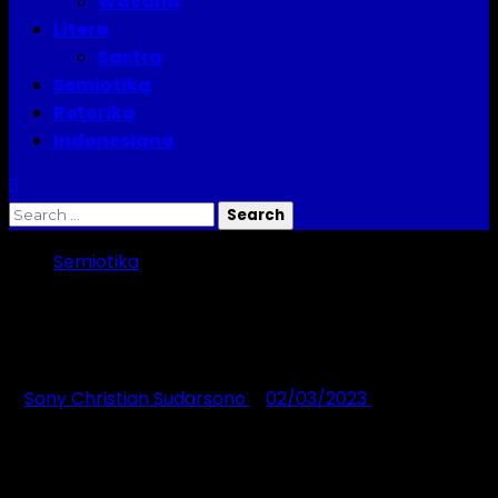
Wacana
Litera
Sastra
Semiotika
Retorika
Indonesiana
Semiotika
Bahasa sebagai Semiotika Sosial
Menurut Halliday
Sony Christian Sudarsono
02/03/2023
4 minutes
read