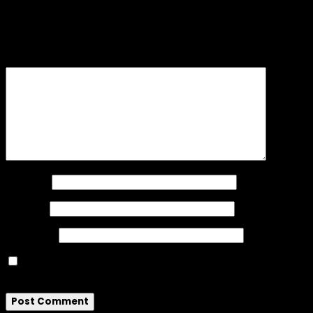
Your email address will not be published.
Required
fields are marked
*
Comment
*
Name
*
Email
*
Website
Save my name, email, and website in this
browser for the next time I comment.